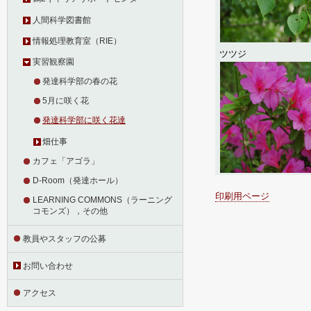
人間科学図書館
情報処理教育室（RIE）
ツツジ
実習観察園
発達科学部の春の花
5月に咲く花
発達科学部に咲く花達
畑仕事
カフェ「アゴラ」
D-Room（発達ホール）
印刷用ページ
LEARNING COMMONS（ラーニング
コモンズ），その他
教員やスタッフの公募
お問い合わせ
アクセス