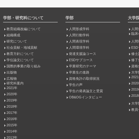
学部・研究科について
学部
大学
教育組織改編について
人間形成学科
人間
臨床
組織構成
人間行動学科
研究について
人間表現学科
人間
社会貢献・地域貢献
人間環境学科
ES
教育方針について
発達支援論コース
修士
学位論文について
ESDサブコース
修了
国際的事業の取り組み
卒業研究のテーマ
資格
出版物
卒業生の進路
大学
202
広報物
資格免許の取得状況
研究科案内
202
学生の声
2021年
201
学生の発表論文と受賞
2020年
201
OB&OGインタビュー
2019年
大学
2018年
教員
2017年
2016年
2015年
2014年
2013年