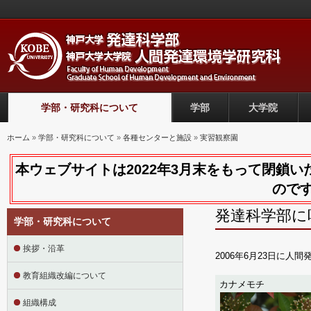
学部・研究科について
学部
大学院
現在地
ホーム
»
学部・研究科について
»
各種センターと施設
»
実習観察園
本ウェブサイトは2022年3月末をもって閉鎖
のです
発達科学部に
学部・研究科について
挨拶・沿革
2006年6月23日に
教育組織改編について
カナメモチ
組織構成