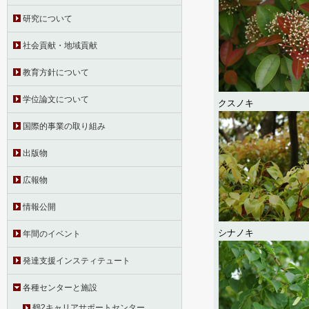
研究について
社会貢献・地域貢献
教育方針について
学位論文について
クスノキ
国際的事業の取り組み
出版物
広報物
情報公開
シナノキ
年間のイベント
発達支援インスティテュート
各種センターと施設
鶴2キャリアサポートセンター