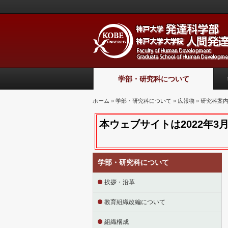
学部・研究科について
現在地
ホーム
»
学部・研究科について
»
広報物
»
研究科案
本ウェブサイトは2022年
学部・研究科について
挨拶・沿革
教育組織改編について
組織構成