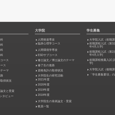
大学院
学生募集
学科
人間発達専攻
大学院入試（前期課
臨床心理学コース
前期課程入試（第3次
学科
年4月入学]
学科
人間環境学専攻
前期課程入試（第2次
年4月入学]
学科
ESDサブコース
前期課程推薦入試 [2
論コース
修士論文／博士論文のテーマ
学]
コース
修了生の進路
大学院入試（後期課
のテーマ
資格免許の取得状況
「学生募集要項」の
進路
大学院生の研究活動
2021年度
の取得状況
2020年度
2019年度
表論文と受賞
2018年度
インタビュー
大学院生の発表論文・受賞
教員一覧