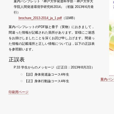
案内パンフレット『神戸大学発達科学部・神戸大学大
学院人間発達環境学研究科2014』（初版 2013年6月発
行）
brochure_2013-2014_ja_1.pdf
（11MB）
案内パンフレットのPDF版と冊子（実物）におきまして，
間違った情報が記載された箇所があります。皆様にご迷惑
をお掛けしましたことを深くお詫び申し上げます。間違っ
た情報の記載場所と正しい情報については，以下の正誤表
を参照願います。
正誤表
P.33 学生からのメッセージ（訂正日：2013年8月2日）
【誤】身体発達論コース4年生
案内パン
【正】身体行動論コース4年生
印刷用ページ