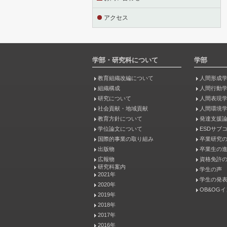
アクセス
学部・研究科について
学部
教育組織改編について
人間形成
組織構成
人間行動
研究について
人間表現
社会貢献・地域貢献
人間環境
教育方針について
発達支援
学位論文について
ESDサブ
国際的事業の取り組み
卒業研究
出版物
卒業生の
広報物
資格免許
研究科案内
学生の声
2021年
学生の発
2020年
OB&OG
2019年
2018年
2017年
2016年