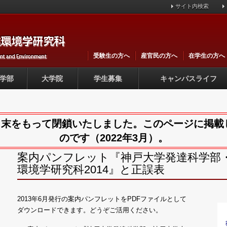
メ
サイト内検索
イ
ン
コ
ン
テ
ン
受験生の方へ
産官民の方へ
在学生の方へ
ツ
に
移
学部
大学院
学生募集
キャンパスライフ
動
内
3月末をもって閉鎖いたしました。このページに掲
のです（2022年3月）。
案内パンフレット『神戸大学発達科学部
環境学研究科2014』と正誤表
2013年6月発行の案内パンフレットをPDFファイルとして
ダウンロードできます。どうぞご活用ください。