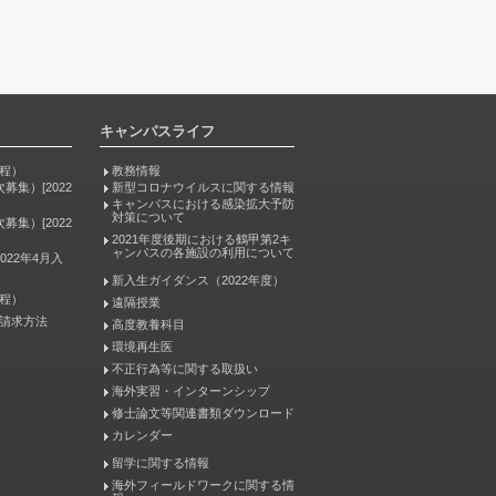
キャンパスライフ
程）
教務情報
募集）[2022
新型コロナウイルスに関する情報
キャンパスにおける感染拡大予防
対策について
募集）[2022
2021年度後期における鶴甲第2キ
ャンパスの各施設の利用について
022年4月入
新入生ガイダンス（2022年度）
程）
遠隔授業
請求方法
高度教養科目
環境再生医
不正行為等に関する取扱い
海外実習・インターンシップ
修士論文等関連書類ダウンロード
カレンダー
留学に関する情報
海外フィールドワークに関する情