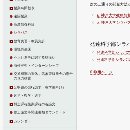
次の二通りの閲覧方法
授業時間割表
a. 神戸大学教務
遠隔授業
b. 神戸大学シラ
高度教養科目
シラバス
教育実習・教員免許
発達科学部シラバ
環境再生医
発達科学部シラバス
不正行為等に関する取扱い
発達科学部シラバス
海外実習・インターンシップ
印刷用ページ
交通機関の運休，気象警報発令の場合
の休講措置
証明書の発行請求（在学生向け）
休学・復学・退学
博士課程後期課程の各論文
修士論文等関連書類ダウンロード
カレンダー