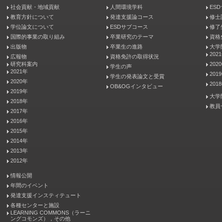
社会貢献・地域貢献
人間環境学科
ES
教育方針について
発達支援論コース
修士
学位論文について
ESDサブコース
修了
国際的事業の取り組み
卒業研究のテーマ
資格
出版物
卒業生の進路
大学
202
広報物
資格免許の取得状況
研究科案内
202
学生の声
2021年
201
学生の発表論文と受賞
2020年
201
OB&OGインタビュー
2019年
大学
2018年
教員
2017年
2016年
2015年
2014年
2013年
2012年
情報公開
年間のイベント
発達支援インスティテュート
各種センターと施設
LEARNING COMMONS（ラーニ
ングコモンズ），その他